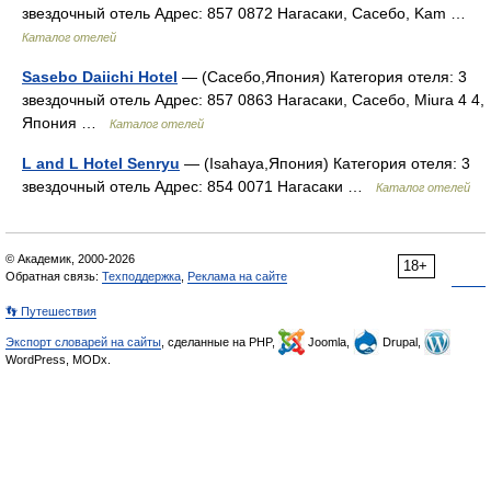
звездочный отель Адрес: 857 0872 Нагасаки, Сасебо, Kam …
Каталог отелей
Sasebo Daiichi Hotel
— (Сасебо,Япония) Категория отеля: 3
звездочный отель Адрес: 857 0863 Нагасаки, Сасебо, Miura 4 4,
Япония …
Каталог отелей
L and L Hotel Senryu
— (Isahaya,Япония) Категория отеля: 3
звездочный отель Адрес: 854 0071 Нагасаки …
Каталог отелей
© Академик, 2000-2026
18+
Обратная связь:
Техподдержка
,
Реклама на сайте
👣 Путешествия
Экспорт словарей на сайты
, сделанные на PHP,
Joomla,
Drupal,
WordPress, MODx.