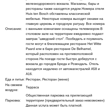
железнодорожного вокзала. Магазины, бары и
рестораны также находятся рядом.Номера отеля
Huis ten Bosch обставлены классической
мебелью. Некоторые номера выходят окнами на
главную церковь и городскую ратушу. Все номера
Описание:
с ванными комнатами оснащены телевизором.В
столовом зале на территории ежедневно подают
завтрак "шведский стол". Пообедать и поужинать
гости могут в близлежащем ресторане Het Witte
Paard или в баре-ресторане De Belhamel,
который расположен на противоположной
стороне.На поезде гости быстро доберутся с
вокзала до городов Бреда и Розендаль. Отель
находится недалеко от автомагистралей A58 и
A16.
Еда и питье:
Ресторан, Ресторан (меню)
На свежем
Терраса
воздухе:
Общественная парковка на прилегающей
Парковка:
территории (предварительный заказ невозможен)
Данная услуга может быть платной.